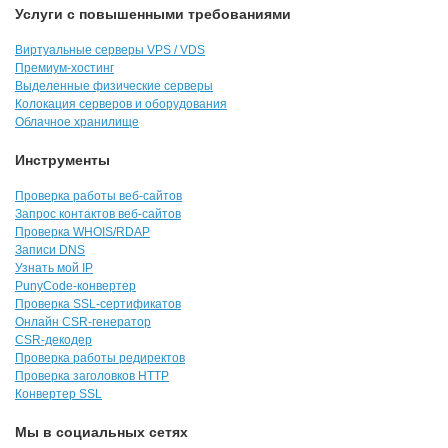
Услуги с повышенными требованиями
Виртуальные серверы VPS / VDS
Премиум-хостинг
Выделенные физические серверы
Колокация серверов и оборудования
Облачное хранилище
Инструменты
Проверка работы веб-сайтов
Запрос контактов веб-сайтов
Проверка WHOIS/RDAP
Записи DNS
Узнать мой IP
PunyCode-конвертер
Проверка SSL-сертификатов
Онлайн CSR-генератор
CSR-декодер
Проверка работы редиректов
Проверка заголовков HTTP
Конвертер SSL
Мы в социальных сетях