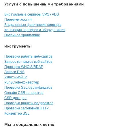
Услуги с повышенными требованиями
Виртуальные серверы VPS / VDS
Премиум-хостинг
Выделенные физические серверы
Колокация серверов и оборудования
Облачное хранилище
Инструменты
Проверка работы веб-сайтов
Запрос контактов веб-сайтов
Проверка WHOIS/RDAP
Записи DNS
Узнать мой IP
PunyCode-конвертер
Проверка SSL-сертификатов
Онлайн CSR-генератор
CSR-декодер
Проверка работы редиректов
Проверка заголовков HTTP
Конвертер SSL
Мы в социальных сетях