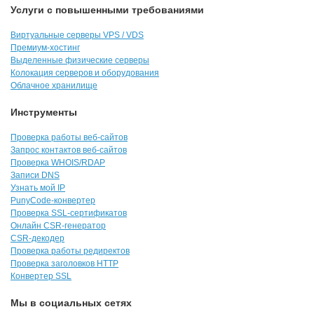
Услуги с повышенными требованиями
Виртуальные серверы VPS / VDS
Премиум-хостинг
Выделенные физические серверы
Колокация серверов и оборудования
Облачное хранилище
Инструменты
Проверка работы веб-сайтов
Запрос контактов веб-сайтов
Проверка WHOIS/RDAP
Записи DNS
Узнать мой IP
PunyCode-конвертер
Проверка SSL-сертификатов
Онлайн CSR-генератор
CSR-декодер
Проверка работы редиректов
Проверка заголовков HTTP
Конвертер SSL
Мы в социальных сетях