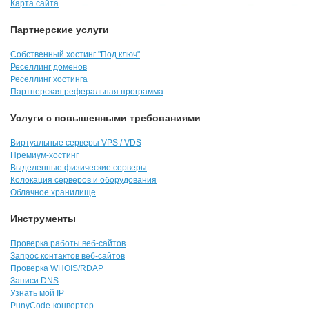
Карта сайта
Партнерские услуги
Собственный хостинг "Под ключ"
Реселлинг доменов
Реселлинг хостинга
Партнерская реферальная программа
Услуги с повышенными требованиями
Виртуальные серверы VPS / VDS
Премиум-хостинг
Выделенные физические серверы
Колокация серверов и оборудования
Облачное хранилище
Инструменты
Проверка работы веб-сайтов
Запрос контактов веб-сайтов
Проверка WHOIS/RDAP
Записи DNS
Узнать мой IP
PunyCode-конвертер