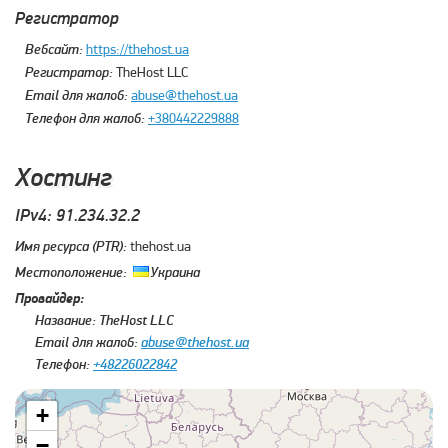
Регистратор
Вебсайт:
https://thehost.ua
Регистратор:
TheHost LLC
Email для жалоб:
abuse@thehost.ua
Телефон для жалоб:
+380442229888
Хостинг
IPv4: 91.234.32.2
Имя ресурса (PTR):
thehost.ua
Местоположение:
Украина
Провайдер:
Название:
TheHost LLC
Email для жалоб:
abuse@thehost.ua
Телефон:
+48226022842
+
−