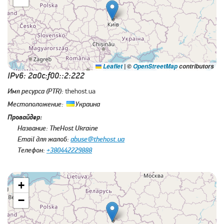
Leaflet
|
©
OpenStreetMap
contributors
IPv6: 2a0c:f00::2:222
Имя ресурса (PTR):
thehost.ua
Местоположение:
Украина
Провайдер:
Название:
TheHost Ukraine
Email для жалоб:
abuse@thehost.ua
Телефон:
+380442229888
+
−