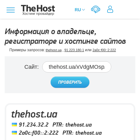
Информация о владельце,
регистраторе и хостинге сайтов
Примеры запросов:
,
или
thehost.ua
91.223.180.1
2a0c:f00::2:222
Сайт:
ПРОВЕРИТЬ
thehost.ua
91.234.32.2
PTR:
thehost.ua
2a0c:f00::2:222
PTR:
thehost.ua