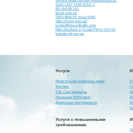
zemfira.skatk.ru/index.php/redirtest.acx/redirtest.acx/etc
2a02:c207:2265:8152::1
89.184.89.181
block.com.ua
2803:f800:50::6ca2:c095
https://nung.edu.ua/
lucktrafficboosttraffic.com
https://surface.v-i-k.site/7ik?n=101-52
turbota.mil.gov.ua
Услуги
И
Регистрация доменных имен
О
Хостинг
Г
SSL Сертификаты
П
Лицензии ISPSystem
Ю
Доменные сертификаты
И
К
Услуги с повышенными
И
требованиями
П