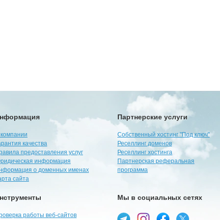
нформация
Партнерские услуги
 компании
Собственный хостинг "Под ключ"
арантия качества
Реселлинг доменов
равила предоставления услуг
Реселлинг хостинга
ридическая информация
Партнерская реферальная
нформация о доменных именах
программа
арта сайта
нструменты
Мы в социальных сетях
роверка работы веб-сайтов