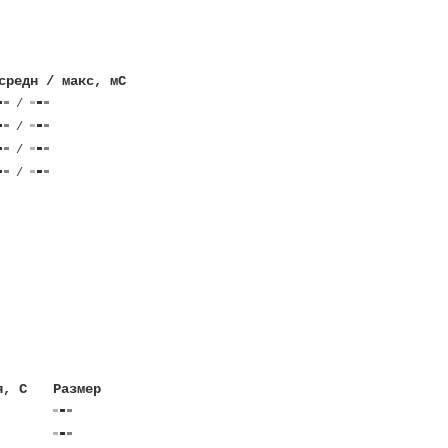
средн / макс, мС
/
/
/
/
я, C
Размер