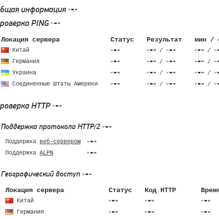
бщая информация
роверка PING
Локация сервера
Статус
Результат
мин / 
Китай
/
/
Германия
/
/
Украина
/
/
Соединенные Штаты Америки
/
/
роверка HTTP
Поддержка протокола HTTP/2
Поддержка
веб-сервером
Поддержка
ALPN
Географический доступ
Локация сервера
Статус
Код HTTP
Врем
Китай
Германия