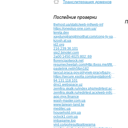
Транслитерация доменов
Последние проверки
П
thehost.ua/static/web-inf/web-inf
https://oneplus-one.com.ua/
tereta.dev
xaydungtrangtrinoithat.com/cong-ty-xay-dung-tai-dak-nong
kzosh.at.ua
id2.org
216.239.36.101
sip2.binotel.com
2a00:1450:4025:802::69
florencjaotwock.net
resumecheetah.com/Http:/bxss.me/t/fit.txt/mastering-adaptability/all-about-adult-seo/simple-ways-to-increase-the-value-of-your-home/prismotube-post-a-comment-guest-nameZWNZlbC5/
pastelink.net/n5fpn182
lancut.praca.gov.pl/rynek-pracy/bazy-danych/klasyfikacja-zawodow-i-specjalnosci/wyszukiwarka-opisow-zawodow/../-/klasyfikacja_zawodow/zawod/315217
https://secure.xsolla.com/paystation4/payment/credit-card?token=fhun6ikrzlwlrpscjusw6ywnylybqiz9_lc_en_bg_ffffff_tb_3d46f5
94.131.118.101
dns1.webspace.uz
zemfira.skatk.ru/index.php/redirtest.acx/redirtest.acx/web-inf/.../.../.../.../.../.../.../.../windows/win.ini
zemfira.skatk.ru/redirtest.acx/web-inf/c:/windows/win.ini/..../..../..../..../..../..../..../..../etc/passwd
app.myx.finance
wash-master.com.ua
www.taiwan-land.tw
meditec.ua
household.org.ua
oclock1.com.ua
imbagame.top
vird.co/go/resultpaitowarna