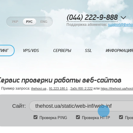
(044) 222-9-888
УКР
РУС
ENG
Поддержка абонентов:
support@theho
ТИНГ
VPS/VDS
СЕРВЕРЫ
SSL
ИНФОРМАЦИЯ
Сервис проверки работы веб-сайтов
Пример запроса:
,
,
или
thehost.ua
91.223.180.1
2a0c:f00::2:222
https://thehost.ua/host
Сайт:
Проверка PING
Проверка HTTP
Пров