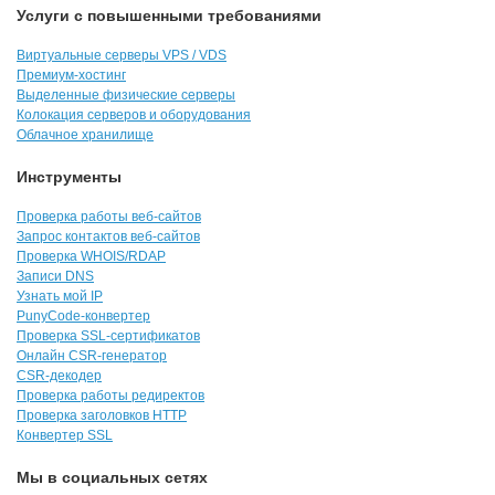
Услуги с повышенными требованиями
Виртуальные серверы VPS / VDS
Премиум-хостинг
Выделенные физические серверы
Колокация серверов и оборудования
Облачное хранилище
Инструменты
Проверка работы веб-сайтов
Запрос контактов веб-сайтов
Проверка WHOIS/RDAP
Записи DNS
Узнать мой IP
PunyCode-конвертер
Проверка SSL-сертификатов
Онлайн CSR-генератор
CSR-декодер
Проверка работы редиректов
Проверка заголовков HTTP
Конвертер SSL
Мы в социальных сетях