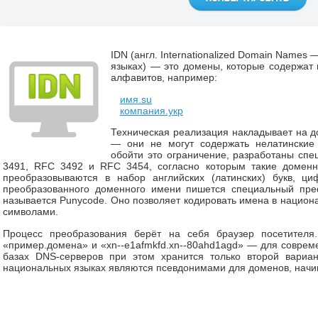
IDN (англ. Internationalized Domain Name
языках) — это домены, которые содержат
алфавитов, например:
имя.su
компания.укр
Техническая реализация накладывает на 
— они не могут содержать нелатинские
обойти это ограничение, разработаны сп
3491, RFC 3492 и RFC 3454, согласно которым такие домен
преобразовываются в набор английских (латинских) букв, ц
преобразованного доменного имени пишется специальный преф
называется Punycode. Оно позволяет кодировать имена в национ
символами.
Процесс преобразования берёт на себя браузер посетителя
«пример.домена» и «xn--e1afmkfd.xn--80ahd1agd» — для совреме
базах DNS-серверов при этом хранится только второй вариа
национальных языках являются псевдонимами для доменов, начи