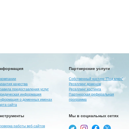
нформация
Партнерские услуги
 компании
Собственный хостинг "Под ключ"
арантия качества
Реселлинг доменов
равила предоставления услуг
Реселлинг хостинга
ридическая информация
Партнерская реферальная
нформация о доменных именах
программа
арта сайта
нструменты
Мы в социальных сетях
роверка работы веб-сайтов