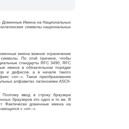
s — Доменные Имена на Национальных
 нелатинские символы национальных
доменные имена важное ограничение
 символы. По этой причине, чтобы
ециальные стандарты RFC 3490, RFC
ные имена в обязательном порядке
ифр и дефисов, а в начале такого
икс «xn--». Такое преобразование
альных алфавитах латинскими ASCII-
. Поэтому ввод в строку браузера
нных браузеров это одно и то же. В
нт. Фактически доменные имена на
нающихся с «xn--».