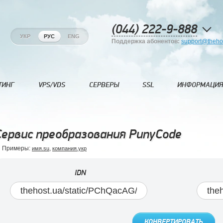
(044) 222-9-888
УКР
РУС
ENG
Поддержка абонентов:
support@theho
ТИНГ
VPS/VDS
СЕРВЕРЫ
SSL
ИНФОРМАЦИЯ
Сервис преобразования PunyCode
Примеры:
,
имя.su
компания.укр
IDN
КОНВЕРТИРОВАТЬ