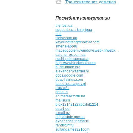
Транслитерация доменов
Последние конвертации
thehost.ua
supportbaza-knigripua
null
slotsy.com.ua
xaydungtrangtrinoithat.com
smena-appru
mapsgooglemvwindowsweb-infwebxmletcshellsbxssmebkqpnxdqfittxtfileetc
card.torres.com.ua
sushi-pointcomuaua
httpswwwblockchaincom
nude-moon.org
alexanderwaarder.nl
docs.google.com
boat-listings.com
lancut.praca.gov.pl
еколайт
dellaua
animereactorru.ua
mailsurlli
bfgx1214z1z2abcxhjl1214
osta1.ee
tcmall.uz
digitalstate.gov.ua
experience.tripster.ru
randstuff.ru
sultangames321com