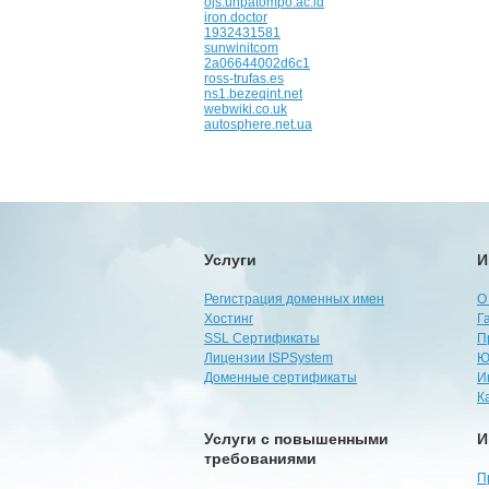
ojs.unpatompo.ac.id
iron.doctor
1932431581
sunwinitcom
2a06644002d6c1
ross-trufas.es
ns1.bezeqint.net
webwiki.co.uk
autosphere.net.ua
Услуги
И
Регистрация доменных имен
О
Хостинг
Г
SSL Сертификаты
П
Лицензии ISPSystem
Ю
Доменные сертификаты
И
К
Услуги с повышенными
И
требованиями
П