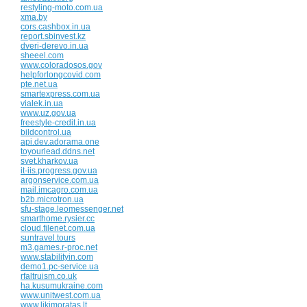
restyling-moto.com.ua
xma.by
cors.cashbox.in.ua
report.sbinvest.kz
dveri-derevo.in.ua
sheeel.com
www.coloradosos.gov
helpforlongcovid.com
pte.net.ua
smartexpress.com.ua
vialek.in.ua
www.uz.gov.ua
freestyle-credit.in.ua
bildcontrol.ua
api.dev.adorama.one
toyourlead.ddns.net
svet.kharkov.ua
it-iis.progress.gov.ua
argonservice.com.ua
mail.imcagro.com.ua
b2b.microtron.ua
sfu-stage.leomessenger.net
smarthome.rysier.cc
cloud.filenet.com.ua
suntravel.tours
m3.games.r-proc.net
www.stabilityin.com
demo1.pc-service.ua
rfaltruism.co.uk
ha.kusumukraine.com
www.unitwest.com.ua
www.likimoratas.lt