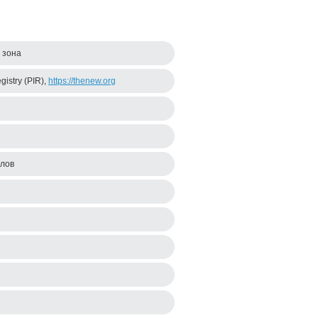
 зона
egistry (PIR),
https://thenew.org
олов