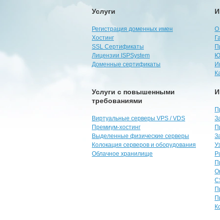
Услуги
И
Регистрация доменных имен
О
Хостинг
Г
SSL Сертификаты
П
Лицензии ISPSystem
Ю
Доменные сертификаты
И
К
Услуги с повышенными
И
требованиями
П
Виртуальные серверы VPS / VDS
З
Премиум-хостинг
П
Выделенные физические серверы
З
Колокация серверов и оборудования
У
Облачное хранилище
P
П
О
C
П
П
К