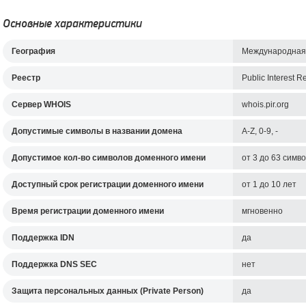
Основные характеристики
География
Международная
Реестр
Public Interest R
Cервер WHOIS
whois.pir.org
Допустимые символы в названии домена
A-Z, 0-9, -
Допустимое кол-во символов доменного имени
от 3 до 63 симв
Доступный срок регистрации доменного имени
от 1 до 10 лет
Время регистрации доменного имени
мгновенно
Поддержка IDN
да
Поддержка DNS SEC
нет
Защита персональных данных (Private Person)
да