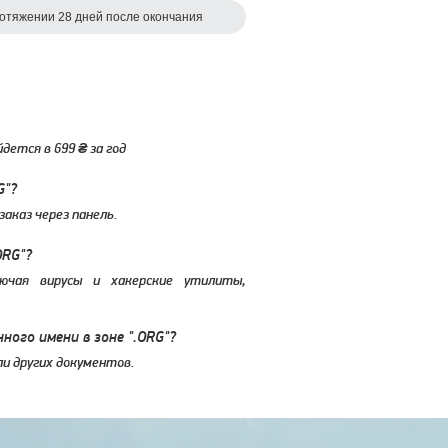
ротяжении 28 дней после окончания
ойдется в
699
за год
G"?
аказ через панель.
ORG"?
ючая вирусы и хакерские утилиты,
ного имени в зоне ".ORG"?
ли других документов.