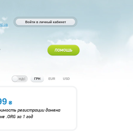
Войти в личный кабинет
st.ua
ПОМОЩЬ
ГРН
EUR
USD
99
имость регистрации домена
оне .ORG за 1 год