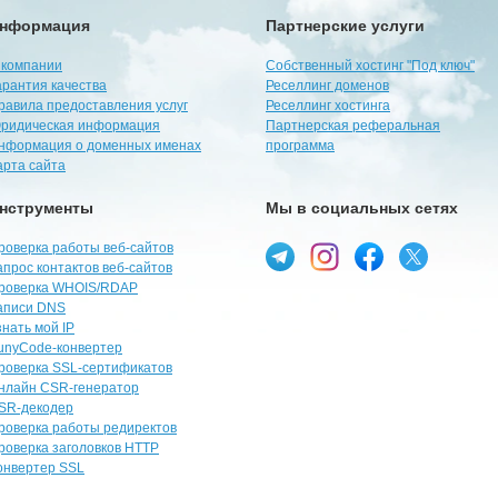
нформация
Партнерские услуги
 компании
Собственный хостинг "Под ключ"
арантия качества
Реселлинг доменов
равила предоставления услуг
Реселлинг хостинга
ридическая информация
Партнерская реферальная
нформация о доменных именах
программа
арта сайта
нструменты
Мы в социальных сетях
роверка работы веб-сайтов
апрос контактов веб-сайтов
роверка WHOIS/RDAP
аписи DNS
знать мой IP
unyCode-конвертер
роверка SSL-сертификатов
нлайн CSR-генератор
SR-декодер
роверка работы редиректов
роверка заголовков HTTP
онвертер SSL