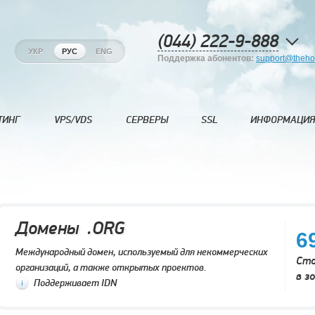
(044) 222-9-888
УКР
РУС
ENG
Поддержка абонентов:
support@theho
ТИНГ
VPS/VDS
СЕРВЕРЫ
SSL
ИНФОРМАЦИЯ
Домены .ORG
6
Международный домен, используемый для некоммерческих
Сто
организаций, а также открытых проектов.
в з
Поддерживает IDN