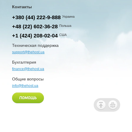
Контакты
+380 (44) 222-9-888
Украина
+48 (22) 602-36-28
Польша
+1 (424) 208-02-04
США
Техническая поддержка
support@thehost.ua
Бухгалтерия
finance@thehost.ua
Общие вопросы
info@thehost.ua
ПОМОЩЬ